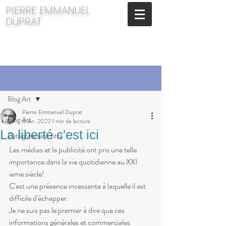
​PIERRE EMMANUEL
DUPRAT
Post
Blog Art
Pierre Emmanuel Duprat
Blog Art
4 avr. 2022
1 min de lecture
La liberté c'est ici
Catégorie sans titre
Les médias et la publicité ont pris une telle 
importance dans la vie quotidienne au XXI 
ieme siécle!
C'est une présence incessante à laquelle il est 
difficile d'échapper.
Je ne suis pas le premier à dire que ces 
informations générales et commerciales 