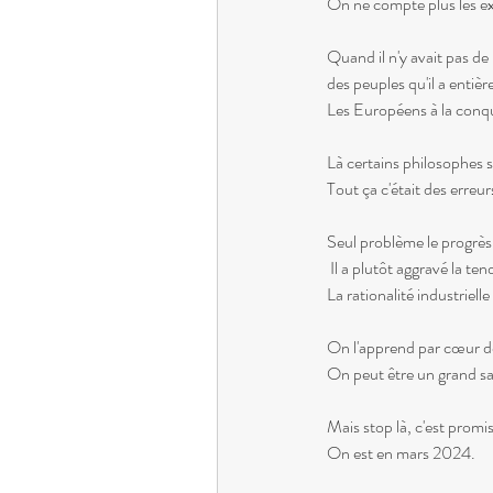
On ne compte plus les ex
Quand il n'y avait pas de
des peuples qu'il a entiè
Les Européens à la conqu
Là certains philosophes se
Tout ça c'était des erreur
Seul problème le progrès 
 Il a plutôt aggravé la t
La rationalité industrie
On l'apprend par cœur dè
On peut être un grand sa
Mais stop là, c'est promi
On est en mars 2024.