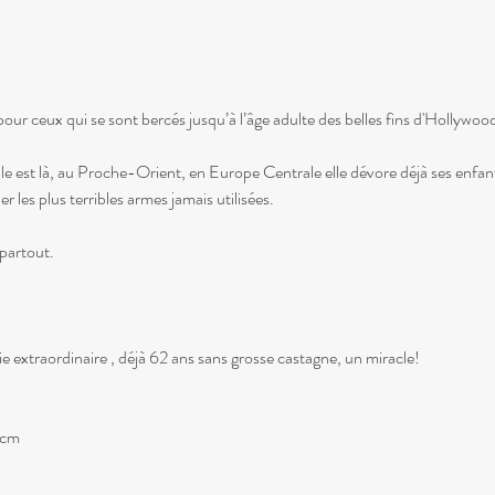
pour ceux qui se sont bercés jusqu’à l’âge adulte des belles fins d'Hollywoo
elle est là, au Proche-Orient, en Europe Centrale elle dévore déjà ses enfant
 les plus terribles armes jamais utilisées.
partout.
extraordinaire , déjà 62 ans sans grosse castagne, un miracle!
 cm