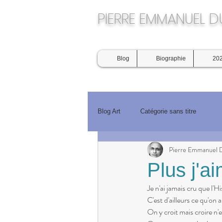
​PIERRE EMMANUEL 
Blog
Biographie
202
Blog Art
Catégorie sans titre
Pierre Emmanuel 
Plus j'ai
Je n'ai jamais cru que l'
C'est d'ailleurs ce qu'on 
On y croit mais croire n'e