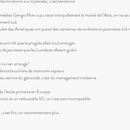
terminations sur la planète, c’est tendance.
 médias Gengis Khan a pu raser tranquillement la moitié de l’Asie, on ne s
rement tué.
ête des Amériques ont passé des centaines de civilisations premières à la 
 sont dit que le progrès allait tout arranger.
s de jeunesse que les Lumières allaient guérir.
n'a rien arrangé !
endance bouchère de notre ami sapiens.
lle au service du génocide, c'est du management moderne.
s l'école primaire en Europe.
vant et un redoutable SS, ce n’est pas incompatible.
s, c'est fini, on recommencera plus.