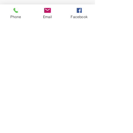
Phone
Email
Facebook
Fleurs vertes
88 x 75 cm
Je produis peu en quantité, est-ce pour 
autant de la qualité ?
Peut-on faire les deux ?
Le Pop Art a dit oui.
Je ne suis donc pas très Pop.
Au 15 mai pour le vernissage.