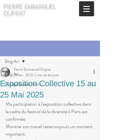
​PIERRE EMMANUEL
DUPRAT
Post
Blog Art
Pierre Emmanuel Duprat
Blog Art
29 avr. 2025
2 min de lecture
Exposition Collective 15 au
Catégorie sans titre
25 Mai 2025
Ma participation à l'exposition collective dans 
le cadre du festival de la diversité à Paris est 
confirmée.
Montrer son travail reste toujours un moment 
important.