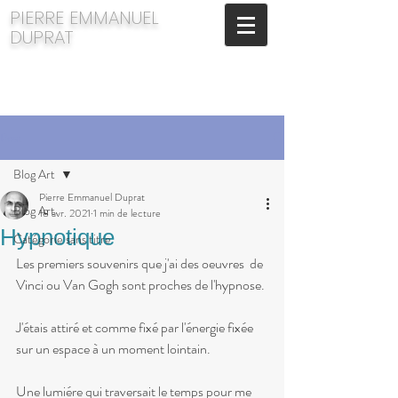
​PIERRE EMMANUEL
DUPRAT
Post
Blog Art
Pierre Emmanuel Duprat
Blog Art
18 avr. 2021
1 min de lecture
Hypnotique
Catégorie sans titre
Les premiers souvenirs que j'ai des oeuvres  de 
Vinci ou Van Gogh sont proches de l'hypnose.
J'étais attiré et comme fixé par l'énergie fixée 
sur un espace à un moment lointain.
Une lumiére qui traversait le temps pour me 