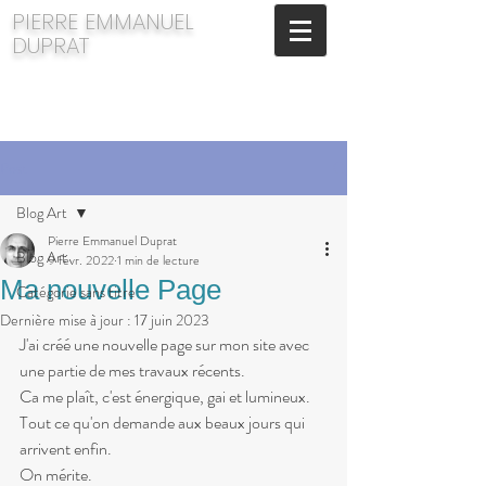
​PIERRE EMMANUEL
DUPRAT
Post
Blog Art
Pierre Emmanuel Duprat
Blog Art
9 févr. 2022
1 min de lecture
Ma nouvelle Page
Catégorie sans titre
Dernière mise à jour :
17 juin 2023
J'ai créé une nouvelle page sur mon site avec  
une partie de mes travaux récents.
Ca me plaît, c'est énergique, gai et lumineux.
Tout ce qu'on demande aux beaux jours qui 
arrivent enfin.
On mérite.