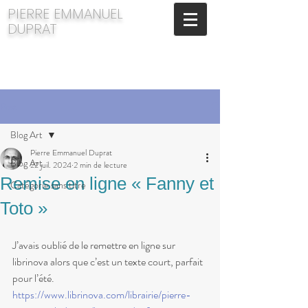
​PIERRE EMMANUEL
DUPRAT
Post
Blog Art
Pierre Emmanuel Duprat
Blog Art
22 juil. 2024
2 min de lecture
Remise en ligne « Fanny et
Catégorie sans titre
Toto »
J’avais oublié de le remettre en ligne sur 
librinova alors que c’est un texte court, parfait 
pour l’été.
https://www.librinova.com/librairie/pierre-