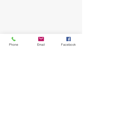
Phone
Email
Facebook
Là je me suis dis c’est bon, je vends toute la 
collection présente.
Les malheureuses toutes souriantes m’ont 